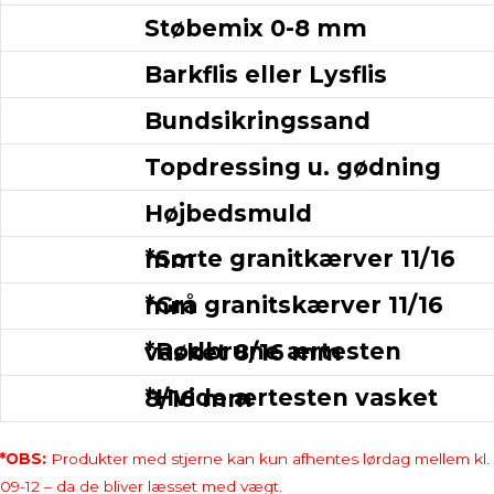
Støbemix 0-8 mm
Barkflis eller Lysflis
Bundsikringssand
Topdressing u. gødning
Højbedsmuld
*Sorte granitkærver 11/16 mm
*Grå granitskærver 11/16 mm
*Rødbrune ærtesten vasket 8/16 mm
*Hvide ærtesten vasket 8/16 mm
*OBS:
Produkter med stjerne kan kun afhentes lørdag mellem kl.
09-12 – da de bliver læsset med vægt.