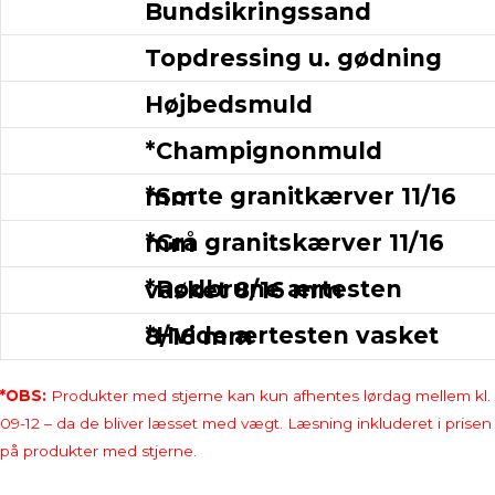
Bundsikringssand
Topdressing u. gødning
Højbedsmuld
*Champignonmuld
*Sorte granitkærver 11/16 mm
*Grå granitskærver 11/16 mm
*Rødbrune ærtesten vasket 8/16 mm
*Hvide ærtesten vasket 8/16 mm
*OBS:
Produkter med stjerne kan kun afhentes lørdag mellem kl.
09-12 – da de bliver læsset med vægt. Læsning inkluderet i prisen
på produkter med stjerne.