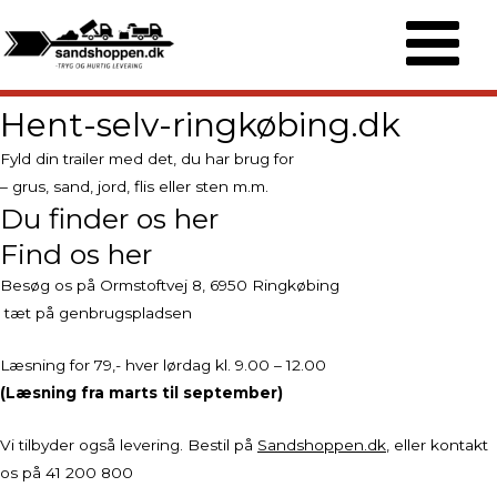
til
indholdet
Main
Menu
Hent-selv-ringkøbing.dk
Fyld din trailer med det, du har brug for
– grus, sand, jord, flis eller sten m.m.
Du finder os her
Find os her
Besøg os på Ormstoftvej 8, 6950 Ringkøbing
tæt på genbrugspladsen
Læsning for 79,- hver lørdag kl. 9.00 – 12.00
(Læsning fra marts til september)
Vi tilbyder også levering. Bestil på
Sandshoppen.dk
, eller kontakt
os på 41 200 800