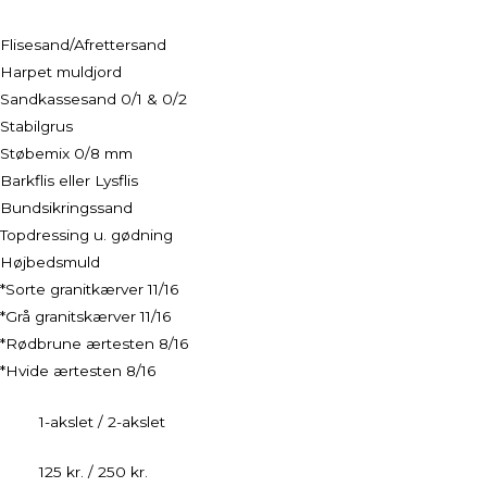
Flisesand/Afrettersand
Harpet muldjord
Sandkassesand 0/1 & 0/2
Stabilgrus
Støbemix 0/8 mm
Barkflis eller Lysflis
Bundsikringssand
Topdressing u. gødning
Højbedsmuld
*Sorte granitkærver 11/16
*Grå granitskærver 11/16
*Rødbrune ærtesten 8/16
*Hvide ærtesten 8/16
1-akslet / 2-akslet
125 kr. / 250 kr.