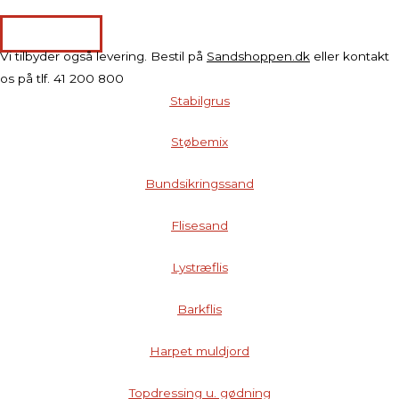
Læs mere
Vi tilbyder også levering. Bestil på
Sandshoppen.dk
eller kontakt
os på tlf. 41 200 800
Stabilgrus
Støbemix
Bundsikringssand
Flisesand
Lystræflis
Barkflis
Harpet muldjord
Topdressing u. gødning